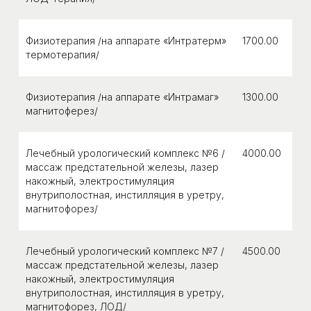
Телефон:
Физиотерапия /на аппарате «Интратерм»
1700.00
+7 (812) 337-59-49
термотерапия/
+7 (953) 346-08-08
Физиотерапия /на аппарате «Интрамаг»
1300.00
Email:
магнитоферез/
evro-med@yandex.ru
Адрес:
Лечебный урологический комплекс №6 /
4000.00
г. Санкт-Петербург, ул.
массаж предстательной железы, лазер
Орджоникидзе 52 (вход со двора)
накожный, электростимуляция
внутриполостная, инстилляция в уретру,
Режим работы:
магнитофорез/
Пн-пт: 9:00-21:00
Сб-вс: 10:00-20:00
Лечебный урологический комплекс №7 /
4500.00
Как проехать:
1-й поворот направо из дублера
массаж предстательной железы, лазер
Пр. Космонавтов, далее движение до шлагбаума (въезд
накожный, электростимуляция
на территорию дома).
внутриполостная, инстилляция в уретру,
Как пройти:
от перекрестка пр. Космонавтов
магнитофорез, ЛОД/