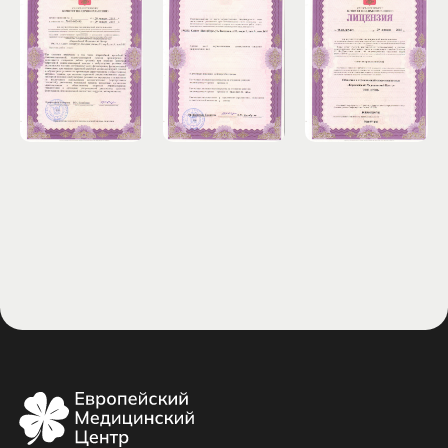
Фото нашего центра
Телефон:
+7 (812) 337-59-49
+7 (953) 346-08-08
Email:
evro-med@yandex.ru
Адрес:
г. Санкт-Петербург, ул.
Орджоникидзе 52 (вход со двора)