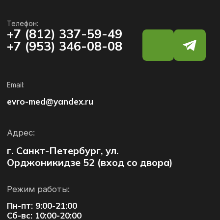
Режим работы:
Пн-пт: 9:00-21:00
Сб-вс: 10:00-20:00
Как проехать:
1-й поворот направо из дублера
Пр. Космонавтов, далее движение до шлагбаума (въезд
на территорию дома).
Как пройти:
от перекрестка пр. Космонавтов
и ул. Орджоникидзе идем к магазину Пятерочка, слева
от которого вход во двор.
Открыть в Яндекс картах