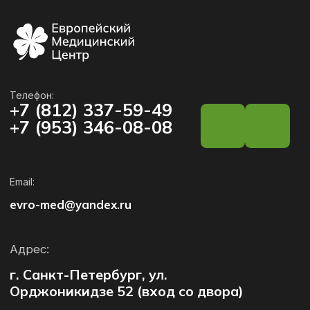
Адрес:
г. Санкт-Петербург, ул.
Орджоникидзе 52 (вход со двора)
Режим работы:
Пн-пт: 9:00-21:00
Сб-вс: 10:00-20:00
Как проехать:
1-й поворот направо из дублера
Пр. Космонавтов, далее движение до шлагбаума (въезд
на территорию дома).
Как пройти:
от перекрестка пр. Космонавтов
и ул. Орджоникидзе идем к магазину Пятерочка, слева
от которого вход во двор.
Открыть в Яндекс картах