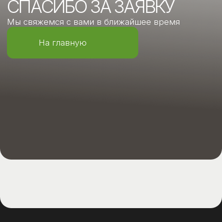
Фото нашего центра
Телефон:
+7 (812) 337-59-49
+7 (953) 346-08-08
Email:
evro-med@yandex.ru