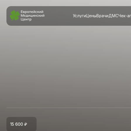
Услуги
Цены
Врачи
ДМС
Чек-апы
Ново
Ч
15 600 ₽
«
Ты у