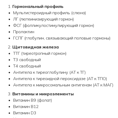
1.
Гормональный профиль
Мультистероидный профиль (слюна)
ЛГ (лютеинизирующий гормон)
ФСГ (фолликулостимулирующий гормон)
Пролактин
ГСПГ (глобулин, связывающий половые гормоны)
2.
Щитовидная железа
ТТГ (тиреотропный гормон)
Т3 свободный
Т4 свободный
Антитела к тиреоглобулину (АТ к ТГ)
Антитела к тиреоидной пероксидазе (АТ к ТПО)
Антитела к микросомальным антигенам (АТ к МАГ)
3.
Витамины и микроэлементы
Витамин B9 (фолат)
Витамин B12
Витамин D3