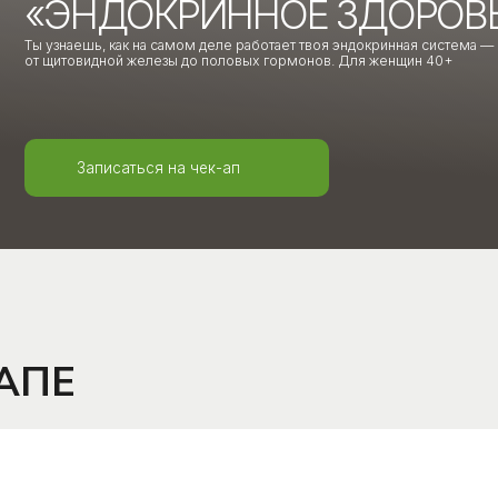
итовидной железы до половых гормонов. Для женщин 40+
Записаться на чек-ап
Е