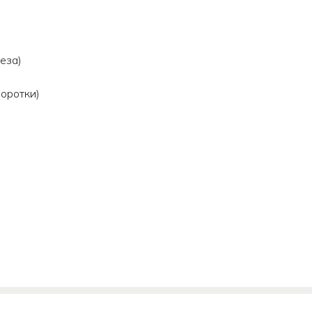
еза)
оротки)
АНИЕ