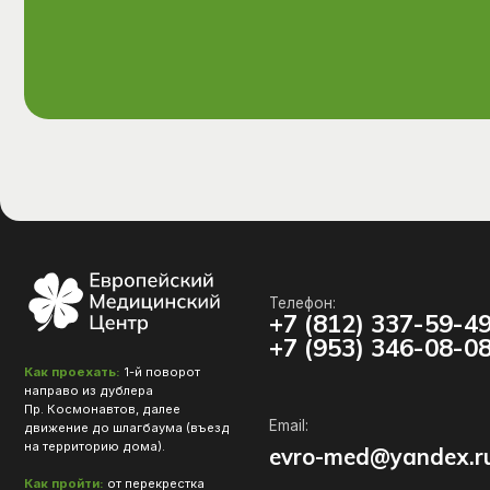
Телефон:
+7 (812) 337-59-49
+7 (953) 346-08-08
Как проехать:
1-й поворот
направо из дублера
Пр. Космонавтов, далее
Email:
движение до шлагбаума (въезд
на территорию дома).
evro-med@yandex.ru
Как пройти:
от перекрестка
пр. Космонавтов
и ул. Орджоникидзе идем
к магазину Пятерочка, слева
от которого вход во двор.
О нас
Услуги
Врачи
Новости
Контакты
Политика конфиденциальности
Согласие на обработку перс. данных
Лицензия
Разработка сайта