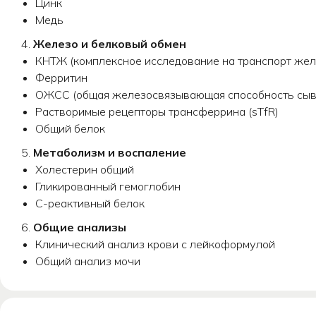
Цинк
Медь
4.
Железо и белковый обмен
КНТЖ (комплексное исследование на транспорт жел
Ферритин
ОЖСС (общая железосвязывающая способность сыв
Растворимые рецепторы трансферрина (sTfR)
Общий белок
5.
Метаболизм и воспаление
Холестерин общий
Гликированный гемоглобин
С-реактивный белок
6.
Общие анализы
Клинический анализ крови с лейкоформулой
Общий анализ мочи
МЕДИЦИНСКОЕ ОБСЛЕДОВ