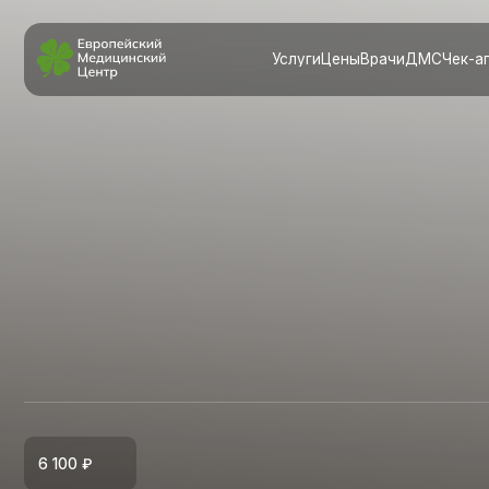
Услуги
Цены
Врачи
ДМС
Чек-апы
Ново
Ч
6 100 ₽
«
-