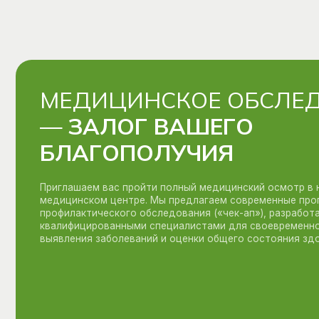
Приглашаем вас пройти полный медицинский осмотр в нашем
медицинском центре. Мы предлагаем современные программы
профилактического обследования («чек-ап»), разработанные
квалифицированными специалистами для своевременного
выявления заболеваний и оценки общего состояния здоровья.
Телефон:
+7 (812) 337-59-49
+7 (953) 346-08-08
Как проехать:
1-й поворот