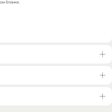
ом бланке;
рму ниже,
у