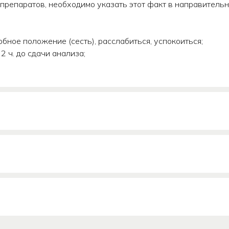
препаратов, необходимо указать этот факт в направительн
бное положение (сесть), расслабиться, успокоиться;
 ч. до сдачи анализа;
АНИЕ
Заполните простую онлайн-фо
чтобы записаться на программ
медицинского осмотра