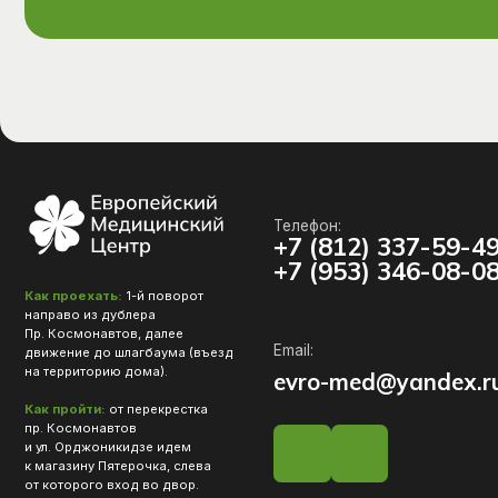
направо из дублера
Пр. Космонавтов, далее
Email:
движение до шлагбаума (въезд
на территорию дома).
evro-med@yandex.ru
Как пройти:
от перекрестка
пр. Космонавтов
и ул. Орджоникидзе идем
к магазину Пятерочка, слева
от которого вход во двор.
О нас
Услуги
Врачи
Новости
Контакты
Политика конфиденциальности
Согласие на обработку перс. данных
Лицензия
Разработка сайта