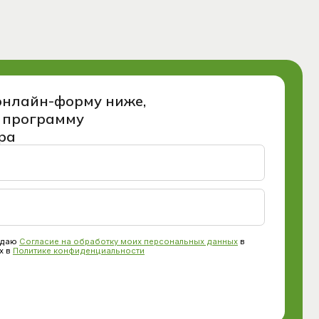
oбpaбoтку мoиx пepcoнaльныx дaнныx
в
иденциальности